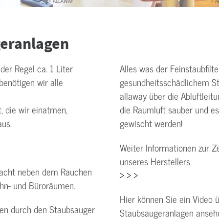
© ALLAWAY
© 
geranlagen
er Regel ca. 1 Liter
Alles was der Feinstaubfilt
benötigen wir alle
gesundheitsschädlichem Stau
allaway über die Abluftleit
t, die wir einatmen,
die Raumluft sauber und es
aus.
gewischt werden!
Weiter Informationen zur 
unseres Herstellers
sacht neben dem Rauchen
> > >
ohn- und Büroräumen.
Hier können Sie ein Video ü
den durch den Staubsauger
Staubsaugeranlagen anseh