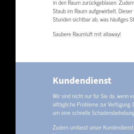
in den Raum zurückgeblasen. Zudem 
Staub im Raum aufgewirbelt. Dieser 
Stunden sichtbar ab, was häufiges S
Saubere Raumluft mit allaway!
Kundendienst
Wir sind nicht nur für Sie da, wenn
alltägliche Probleme zur Verfügung.
um eine schnelle Schadensbehebung u
Zudem umfasst unser Kundendienst a