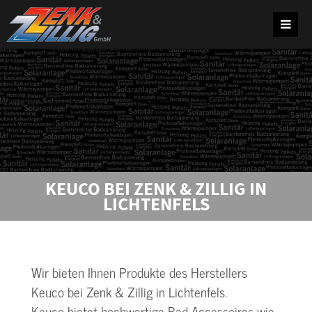
KEUCO BEI ZENK & ZILLIG IN
LICHTENFELS
Wir bieten Ihnen Produkte des Herstellers
Keuco bei Zenk & Zillig in Lichtenfels.
Keuco bietet hochwertige Bad-Accessoires wie