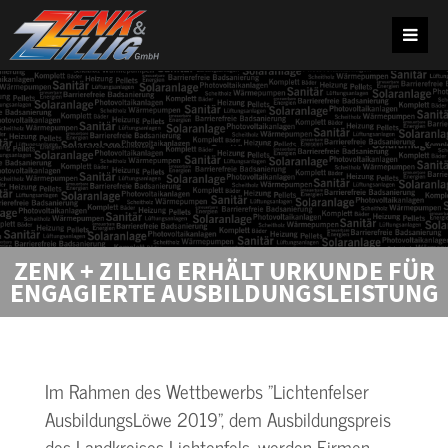
ZENK + ZILLIG ERHÄLT URKUNDE FÜR
ENGAGIERTE AUSBILDUNGSLEISTUNG
Im Rahmen des Wettbewerbs "Lichtenfelser
AusbildungsLöwe 2019", dem Ausbildungspreis
des Landkreises Lichtenfels, werden Firmen